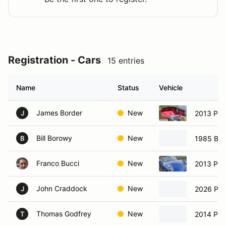
Registration - Cars
15 entries
Name
Status
Vehicle
James Border
New
2013 Por
J
Bill Borowy
New
1985 BM
B
Franco Bucci
New
2013 Por
John Craddock
New
2026 Por
J
Thomas Godfrey
New
2014 Por
T