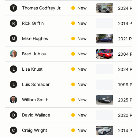
Thomas Godfrey Jr.
New
2024 Por
T
Rick Griffin
New
2016 Por
R
Mike Hughes
New
2021 Por
M
Brad Jublou
New
2004 Por
Lisa Knust
New
2024 Po
L
Luis Schrader
New
1999 Por
L
William Smith
New
2025 Por
David Wallace
New
2020 Po
D
Craig Wright
New
2014 Por
C